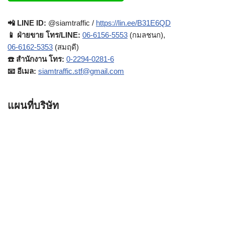
📲 LINE ID:
@siamtraffic /
https://lin.ee/B31E6QD
📱 ฝ่ายขาย โทร/LINE:
06-6156-5553
(กมลชนก),
06-6162-5353
(สมฤดี)
☎️ สำนักงาน โทร:
0-2294-0281-6
📧 อีเมล:
siamtraffic.stf@gmail.com
แผนที่บริษัท