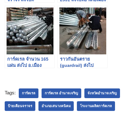
อ.เสนางคนิคม
จังหวัดอำนาจเจริญ
จ.อำนาจเจริญ
การ์ดเรล จำนวน 165
ราวกันอันตราย
แผ่น ส่งไป อ.เมือง
(guardrail) ส่งไป
อำนาจเจริญ
อ.ดอนเจดีย์
จ.อำนาจเจริญ
จ.สุพรรณบุรี
Tags:
การ์ดเรล
การ์ดเรล อำนาจเจริญ
จังหวัดอำนาจเจริญ
ป้ายเตือนจราจร
อำเภอเสนางคนิคม
โรงงานผลิตการ์ดเรล