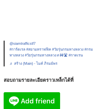
@siamtrafficstf7
#การ์ดเรล
#สยามทราฟฟิค
#วัยรุ่นกรมทางหลวง
#กรม
ทางหลวง
#วัยรุ่นกรมทางหลวง🚸🚧🛣️
#กาดเรน
♬ สร้าง (Main) - ไมค์ ภิรมย์พร
สอบถามรายละเอียดราวเหล็กได้ที่