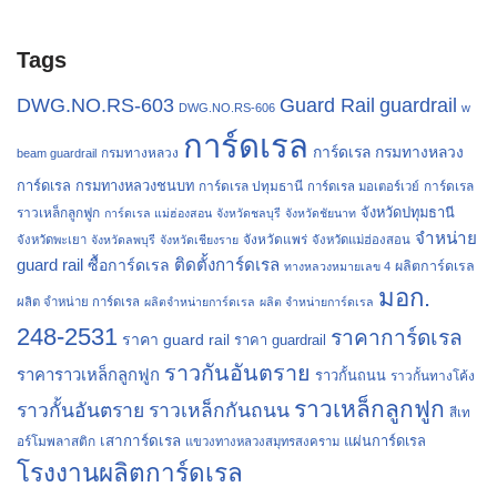
Tags
Guard Rail
guardrail
DWG.NO.RS-603
DWG.NO.RS-606
w
การ์ดเรล
การ์ดเรล กรมทางหลวง
กรมทางหลวง
beam guardrail
การ์ดเรล กรมทางหลวงชนบท
การ์ดเรล ปทุมธานี
การ์ดเรล
การ์ดเรล มอเตอร์เวย์
จังหวัดปทุมธานี
ราวเหล็กลูกฟูก
การ์ดเรล แม่ฮ่องสอน
จังหวัดชลบุรี
จังหวัดชัยนาท
จำหน่าย
จังหวัดแพร่
จังหวัดพะเยา
จังหวัดลพบุรี
จังหวัดเชียงราย
จังหวัดแม่ฮ่องสอน
guard rail
ติดตั้งการ์ดเรล
ซื้อการ์ดเรล
ผลิตการ์ดเรล
ทางหลวงหมายเลข 4
มอก.
ผลิต จำหน่าย การ์ดเรล
ผลิตจำหน่ายการ์ดเรล
ผลิต จำหน่ายการ์ดเรล
248-2531
ราคาการ์ดเรล
ราคา guard rail
ราคา guardrail
ราวกันอันตราย
ราคาราวเหล็กลูกฟูก
ราวกั้นถนน
ราวกั้นทางโค้ง
ราวเหล็กลูกฟูก
ราวกั้นอันตราย
ราวเหล็กกันถนน
สีเท
เสาการ์ดเรล
แผ่นการ์ดเรล
อร์โมพลาสติก
แขวงทางหลวงสมุทรสงคราม
โรงงานผลิตการ์ดเรล