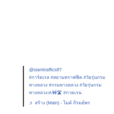
@siamtrafficstf7
#การ์ดเรล
#สยามทราฟฟิค
#วัยรุ่นกรม
ทางหลวง
#กรมทางหลวง
#วัยรุ่นกรม
ทางหลวง🚸🚧🛣️
#กาดเรน
♬ สร้าง (Main) - ไมค์ ภิรมย์พร