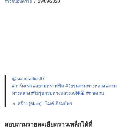
ราวกันอันตราย
29/09/2020
@siamtrafficstf7
#การ์ดเรล
#สยามทราฟฟิค
#วัยรุ่นกรมทางหลวง
#กรม
ทางหลวง
#วัยรุ่นกรมทางหลวง🚸🚧🛣️
#กาดเรน
♬ สร้าง (Main) - ไมค์ ภิรมย์พร
สอบถามรายละเอียดราวเหล็กได้ที่