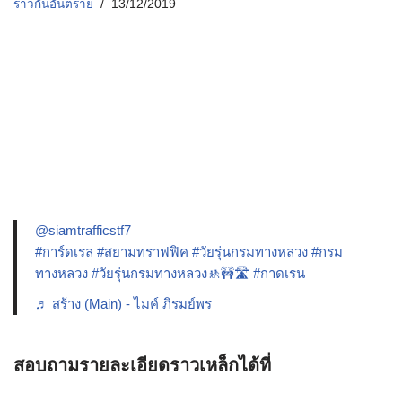
ราวกันอันตราย
13/12/2019
@siamtrafficstf7
#การ์ดเรล
#สยามทราฟฟิค
#วัยรุ่นกรมทางหลวง
#กรม
ทางหลวง
#วัยรุ่นกรมทางหลวง🚸🚧🛣️
#กาดเรน
♬ สร้าง (Main) - ไมค์ ภิรมย์พร
สอบถามรายละเอียดราวเหล็กได้ที่