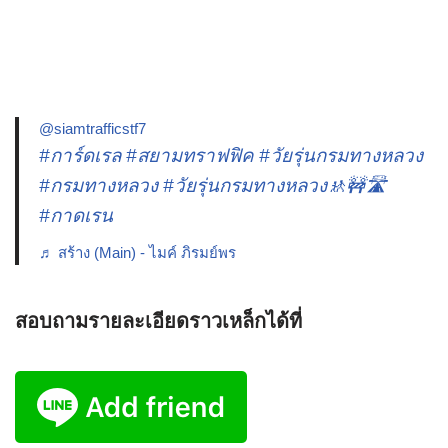
@siamtrafficstf7
#การ์ดเรล
#สยามทราฟฟิค
#วัยรุ่นกรมทางหลวง
#กรมทางหลวง
#วัยรุ่นกรมทางหลวง🚸🚧🛣️
#กาดเรน
♬ สร้าง (Main) - ไมค์ ภิรมย์พร
สอบถามรายละเอียดราวเหล็กได้ที่