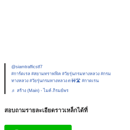
@siamtrafficstf7
#การ์ดเรล
#สยามทราฟฟิค
#วัยรุ่นกรมทางหลวง
#กรม
ทางหลวง
#วัยรุ่นกรมทางหลวง🚸🚧🛣️
#กาดเรน
♬ สร้าง (Main) - ไมค์ ภิรมย์พร
สอบถามรายละเอียดราวเหล็กได้ที่