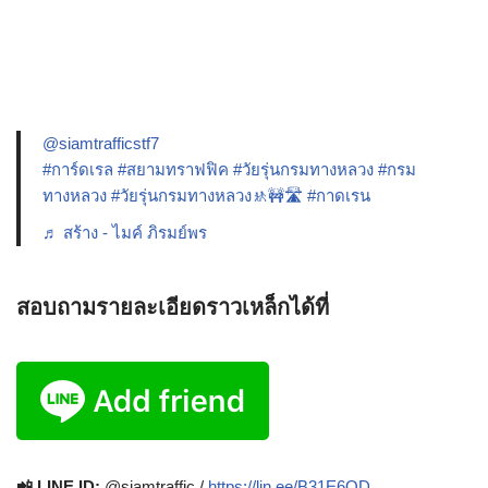
@siamtrafficstf7
#การ์ดเรล
#สยามทราฟฟิค
#วัยรุ่นกรมทางหลวง
#กรม
ทางหลวง
#วัยรุ่นกรมทางหลวง🚸🚧🛣️
#กาดเรน
♬ สร้าง - ไมค์ ภิรมย์พร
สอบถามรายละเอียดราวเหล็กได้ที่
📲 LINE ID:
@siamtraffic /
https://lin.ee/B31E6QD