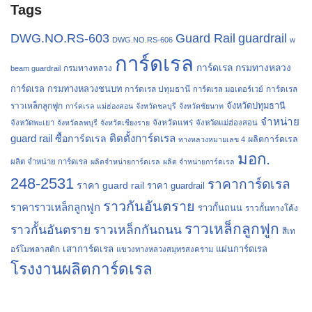
Tags
Guard Rail
guardrail
DWG.NO.RS-603
DWG.NO.RS-606
w
การ์ดเรล
การ์ดเรล กรมทางหลวง
กรมทางหลวง
beam guardrail
การ์ดเรล กรมทางหลวงชนบท
การ์ดเรล ปทุมธานี
การ์ดเรล
การ์ดเรล มอเตอร์เวย์
จังหวัดปทุมธานี
ราวเหล็กลูกฟูก
การ์ดเรล แม่ฮ่องสอน
จังหวัดชลบุรี
จังหวัดชัยนาท
จำหน่าย
จังหวัดแพร่
จังหวัดพะเยา
จังหวัดลพบุรี
จังหวัดเชียงราย
จังหวัดแม่ฮ่องสอน
guard rail
ติดตั้งการ์ดเรล
ซื้อการ์ดเรล
ผลิตการ์ดเรล
ทางหลวงหมายเลข 4
มอก.
ผลิต จำหน่าย การ์ดเรล
ผลิตจำหน่ายการ์ดเรล
ผลิต จำหน่ายการ์ดเรล
248-2531
ราคาการ์ดเรล
ราคา guard rail
ราคา guardrail
ราวกันอันตราย
ราคาราวเหล็กลูกฟูก
ราวกั้นถนน
ราวกั้นทางโค้ง
ราวเหล็กลูกฟูก
ราวกั้นอันตราย
ราวเหล็กกันถนน
สีเท
เสาการ์ดเรล
แผ่นการ์ดเรล
อร์โมพลาสติก
แขวงทางหลวงสมุทรสงคราม
โรงงานผลิตการ์ดเรล