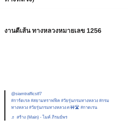
งานตีเส้น ทางหลวงหมายเลข 1256
@siamtrafficstf7
#การ์ดเรล
#สยามทราฟฟิค
#วัยรุ่นกรมทางหลวง
#กรม
ทางหลวง
#วัยรุ่นกรมทางหลวง🚸🚧🛣️
#กาดเรน
♬ สร้าง (Main) - ไมค์ ภิรมย์พร