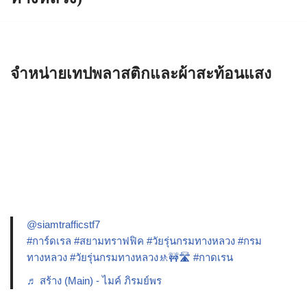
จำหน่ายเทปพลาสติกและผ้าสะท้อนแสง
@siamtrafficstf7
#การ์ดเรล
#สยามทราฟฟิค
#วัยรุ่นกรมทางหลวง
#กรม
ทางหลวง
#วัยรุ่นกรมทางหลวง🚸🚧🛣️
#กาดเรน
♬ สร้าง (Main) - ไมค์ ภิรมย์พร