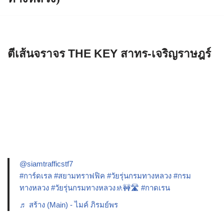
ตีเส้นจราจร THE KEY สาทร-เจริญราษฎร์
@siamtrafficstf7
#การ์ดเรล
#สยามทราฟฟิค
#วัยรุ่นกรมทางหลวง
#กรม
ทางหลวง
#วัยรุ่นกรมทางหลวง🚸🚧🛣️
#กาดเรน
♬ สร้าง (Main) - ไมค์ ภิรมย์พร