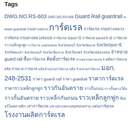
Tags
Guard Rail
guardrail
DWG.NO.RS-603
DWG.NO.RS-606
w
การ์ดเรล
การ์ดเรล กรมทางหลวง
กรมทางหลวง
beam guardrail
การ์ดเรล กรมทางหลวงชนบท
การ์ดเรล ปทุมธานี
การ์ดเรล
การ์ดเรล มอเตอร์เวย์
จังหวัดปทุมธานี
ราวเหล็กลูกฟูก
การ์ดเรล แม่ฮ่องสอน
จังหวัดชลบุรี
จังหวัดชัยนาท
จำหน่าย
จังหวัดแพร่
จังหวัดพะเยา
จังหวัดลพบุรี
จังหวัดเชียงราย
จังหวัดแม่ฮ่องสอน
guard rail
ติดตั้งการ์ดเรล
ซื้อการ์ดเรล
ผลิตการ์ดเรล
ทางหลวงหมายเลข 4
มอก.
ผลิต จำหน่าย การ์ดเรล
ผลิตจำหน่ายการ์ดเรล
ผลิต จำหน่ายการ์ดเรล
248-2531
ราคาการ์ดเรล
ราคา guard rail
ราคา guardrail
ราวกันอันตราย
ราคาราวเหล็กลูกฟูก
ราวกั้นถนน
ราวกั้นทางโค้ง
ราวเหล็กลูกฟูก
ราวกั้นอันตราย
ราวเหล็กกันถนน
สีเท
เสาการ์ดเรล
แผ่นการ์ดเรล
อร์โมพลาสติก
แขวงทางหลวงสมุทรสงคราม
โรงงานผลิตการ์ดเรล