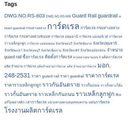
Tags
Guard Rail
guardrail
DWG.NO.RS-603
DWG.NO.RS-606
w
การ์ดเรล
การ์ดเรล กรมทางหลวง
กรมทางหลวง
beam guardrail
การ์ดเรล กรมทางหลวงชนบท
การ์ดเรล ปทุมธานี
การ์ดเรล
การ์ดเรล มอเตอร์เวย์
จังหวัดปทุมธานี
ราวเหล็กลูกฟูก
การ์ดเรล แม่ฮ่องสอน
จังหวัดชลบุรี
จังหวัดชัยนาท
จำหน่าย
จังหวัดแพร่
จังหวัดพะเยา
จังหวัดลพบุรี
จังหวัดเชียงราย
จังหวัดแม่ฮ่องสอน
guard rail
ติดตั้งการ์ดเรล
ซื้อการ์ดเรล
ผลิตการ์ดเรล
ทางหลวงหมายเลข 4
มอก.
ผลิต จำหน่าย การ์ดเรล
ผลิตจำหน่ายการ์ดเรล
ผลิต จำหน่ายการ์ดเรล
248-2531
ราคาการ์ดเรล
ราคา guard rail
ราคา guardrail
ราวกันอันตราย
ราคาราวเหล็กลูกฟูก
ราวกั้นถนน
ราวกั้นทางโค้ง
ราวเหล็กลูกฟูก
ราวกั้นอันตราย
ราวเหล็กกันถนน
สีเท
เสาการ์ดเรล
แผ่นการ์ดเรล
อร์โมพลาสติก
แขวงทางหลวงสมุทรสงคราม
โรงงานผลิตการ์ดเรล