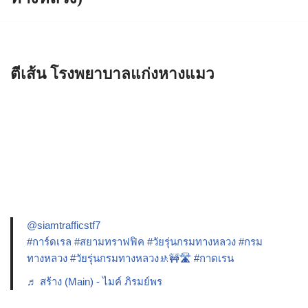
ตีเส้น โรงพยาบาลแก่งหางแมว
@siamtrafficstf7
#การ์ดเรล
#สยามทราฟฟิค
#วัยรุ่นกรมทางหลวง
#กรม
ทางหลวง
#วัยรุ่นกรมทางหลวง🚸🚧🛣️
#กาดเรน
♬ สร้าง (Main) - ไมค์ ภิรมย์พร