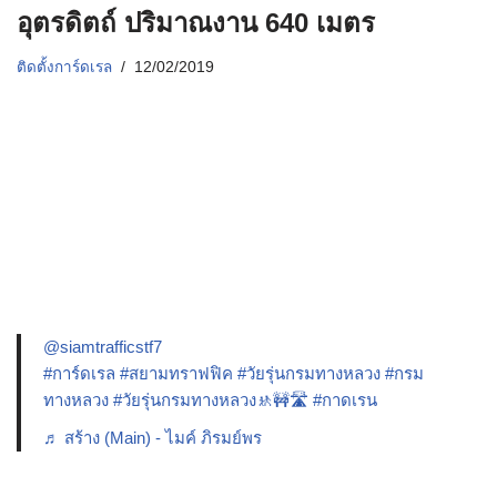
อุตรดิตถ์ ปริมาณงาน 640 เมตร
ติดตั้งการ์ดเรล
12/02/2019
@siamtrafficstf7
#การ์ดเรล
#สยามทราฟฟิค
#วัยรุ่นกรมทางหลวง
#กรม
ทางหลวง
#วัยรุ่นกรมทางหลวง🚸🚧🛣️
#กาดเรน
♬ สร้าง (Main) - ไมค์ ภิรมย์พร