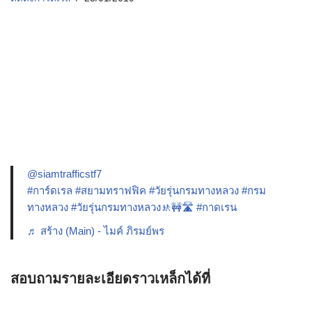
@siamtrafficstf7
#การ์ดเรล
#สยามทราฟฟิค
#วัยรุ่นกรมทางหลวง
#กรม
ทางหลวง
#วัยรุ่นกรมทางหลวง🚸🚧🛣️
#กาดเรน
♬ สร้าง (Main) - ไมค์ ภิรมย์พร
สอบถามรายละเอียดราวเหล็กได้ที่