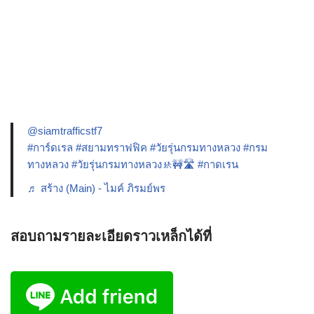
@siamtrafficstf7
#การ์ดเรล
#สยามทราฟฟิค
#วัยรุ่นกรมทางหลวง
#กรม
ทางหลวง
#วัยรุ่นกรมทางหลวง🚸🚧🛣️
#กาดเรน
♬ สร้าง (Main) - ไมค์ ภิรมย์พร
สอบถามรายละเอียดราวเหล็กได้ที่