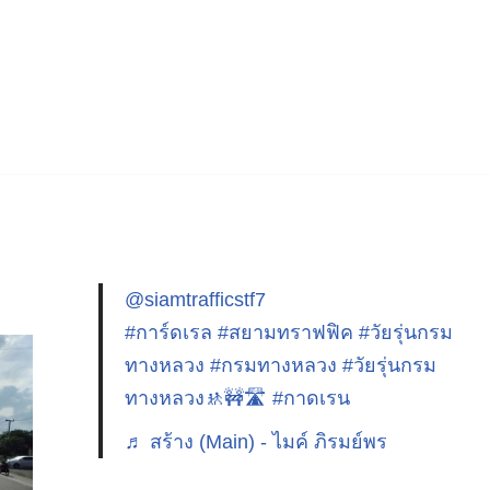
@siamtrafficstf7
#การ์ดเรล
#สยามทราฟฟิค
#วัยรุ่นกรม
ทางหลวง
#กรมทางหลวง
#วัยรุ่นกรม
ทางหลวง🚸🚧🛣️
#กาดเรน
♬ สร้าง (Main) - ไมค์ ภิรมย์พร