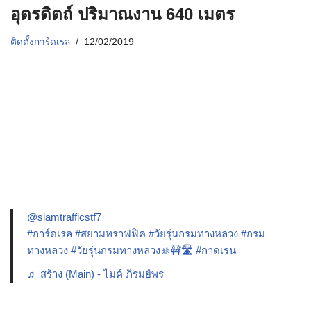
อุตรดิตถ์ ปริมาณงาน 640 เมตร
ติดตั้งการ์ดเรล
12/02/2019
@siamtrafficstf7
#การ์ดเรล
#สยามทราฟฟิค
#วัยรุ่นกรมทางหลวง
#กรม
ทางหลวง
#วัยรุ่นกรมทางหลวง🚸🚧🛣️
#กาดเรน
♬ สร้าง (Main) - ไมค์ ภิรมย์พร