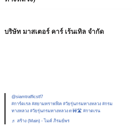
บริษัท มาสเตอร์ คาร์ เร้นเทิล จำกัด
@siamtrafficstf7
#การ์ดเรล
#สยามทราฟฟิค
#วัยรุ่นกรมทางหลวง
#กรม
ทางหลวง
#วัยรุ่นกรมทางหลวง🚸🚧🛣️
#กาดเรน
♬ สร้าง (Main) - ไมค์ ภิรมย์พร