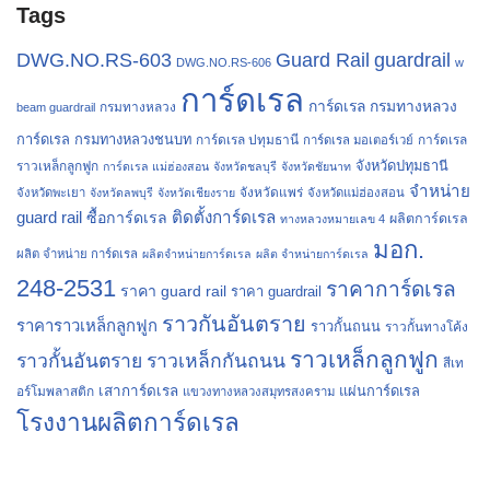
Tags
Guard Rail
guardrail
DWG.NO.RS-603
DWG.NO.RS-606
w
การ์ดเรล
การ์ดเรล กรมทางหลวง
กรมทางหลวง
beam guardrail
การ์ดเรล กรมทางหลวงชนบท
การ์ดเรล ปทุมธานี
การ์ดเรล
การ์ดเรล มอเตอร์เวย์
จังหวัดปทุมธานี
ราวเหล็กลูกฟูก
การ์ดเรล แม่ฮ่องสอน
จังหวัดชลบุรี
จังหวัดชัยนาท
จำหน่าย
จังหวัดแพร่
จังหวัดพะเยา
จังหวัดลพบุรี
จังหวัดเชียงราย
จังหวัดแม่ฮ่องสอน
guard rail
ติดตั้งการ์ดเรล
ซื้อการ์ดเรล
ผลิตการ์ดเรล
ทางหลวงหมายเลข 4
มอก.
ผลิต จำหน่าย การ์ดเรล
ผลิตจำหน่ายการ์ดเรล
ผลิต จำหน่ายการ์ดเรล
248-2531
ราคาการ์ดเรล
ราคา guard rail
ราคา guardrail
ราวกันอันตราย
ราคาราวเหล็กลูกฟูก
ราวกั้นถนน
ราวกั้นทางโค้ง
ราวเหล็กลูกฟูก
ราวกั้นอันตราย
ราวเหล็กกันถนน
สีเท
เสาการ์ดเรล
แผ่นการ์ดเรล
อร์โมพลาสติก
แขวงทางหลวงสมุทรสงคราม
โรงงานผลิตการ์ดเรล