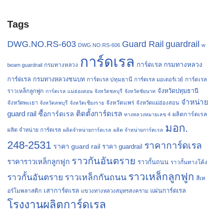
Tags
Guard Rail
guardrail
DWG.NO.RS-603
DWG.NO.RS-606
w
การ์ดเรล
การ์ดเรล กรมทางหลวง
กรมทางหลวง
beam guardrail
การ์ดเรล กรมทางหลวงชนบท
การ์ดเรล ปทุมธานี
การ์ดเรล
การ์ดเรล มอเตอร์เวย์
จังหวัดปทุมธานี
ราวเหล็กลูกฟูก
การ์ดเรล แม่ฮ่องสอน
จังหวัดชลบุรี
จังหวัดชัยนาท
จำหน่าย
จังหวัดแพร่
จังหวัดพะเยา
จังหวัดลพบุรี
จังหวัดเชียงราย
จังหวัดแม่ฮ่องสอน
guard rail
ติดตั้งการ์ดเรล
ซื้อการ์ดเรล
ผลิตการ์ดเรล
ทางหลวงหมายเลข 4
มอก.
ผลิต จำหน่าย การ์ดเรล
ผลิตจำหน่ายการ์ดเรล
ผลิต จำหน่ายการ์ดเรล
248-2531
ราคาการ์ดเรล
ราคา guard rail
ราคา guardrail
ราวกันอันตราย
ราคาราวเหล็กลูกฟูก
ราวกั้นถนน
ราวกั้นทางโค้ง
ราวเหล็กลูกฟูก
ราวกั้นอันตราย
ราวเหล็กกันถนน
สีเท
เสาการ์ดเรล
แผ่นการ์ดเรล
อร์โมพลาสติก
แขวงทางหลวงสมุทรสงคราม
โรงงานผลิตการ์ดเรล