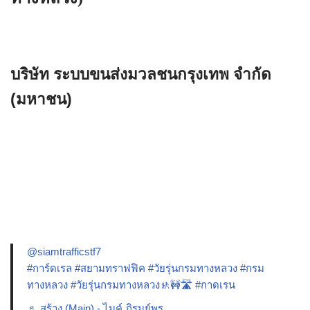
บริษัท ระบบขนส่งมวลชนกรุงเทพ จำกัด
(มหาชน)
@siamtrafficstf7
#การ์ดเรล
#สยามทราฟฟิค
#วัยรุ่นกรมทางหลวง
#กรม
ทางหลวง
#วัยรุ่นกรมทางหลวง🚸🚧🛣️
#กาดเรน
♬ สร้าง (Main) - ไมค์ ภิรมย์พร