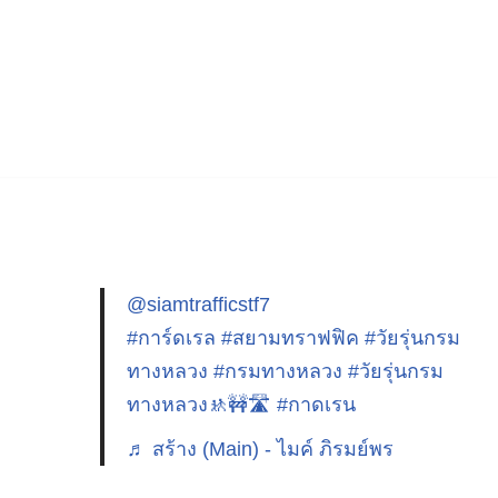
@siamtrafficstf7
#การ์ดเรล
#สยามทราฟฟิค
#วัยรุ่นกรม
ทางหลวง
#กรมทางหลวง
#วัยรุ่นกรม
ทางหลวง🚸🚧🛣️
#กาดเรน
♬ สร้าง (Main) - ไมค์ ภิรมย์พร