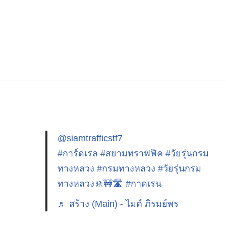
@siamtrafficstf7
#การ์ดเรล
#สยามทราฟฟิค
#วัยรุ่นกรม
ทางหลวง
#กรมทางหลวง
#วัยรุ่นกรม
ทางหลวง🚸🚧🛣️
#กาดเรน
♬ สร้าง (Main) - ไมค์ ภิรมย์พร