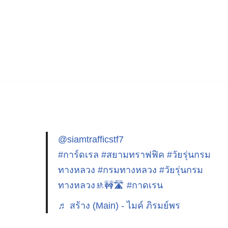
@siamtrafficstf7
#การ์ดเรล
#สยามทราฟฟิค
#วัยรุ่นกรม
ทางหลวง
#กรมทางหลวง
#วัยรุ่นกรม
ทางหลวง🚸🚧🛣️
#กาดเรน
♬ สร้าง (Main) - ไมค์ ภิรมย์พร