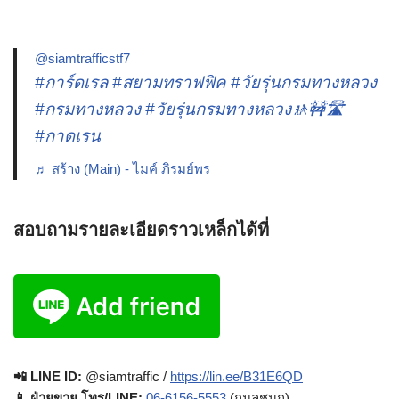
@siamtrafficstf7
#การ์ดเรล
#สยามทราฟฟิค
#วัยรุ่นกรมทางหลวง
#กรมทางหลวง
#วัยรุ่นกรมทางหลวง🚸🚧🛣️
#กาดเรน
♬ สร้าง (Main) - ไมค์ ภิรมย์พร
สอบถามรายละเอียดราวเหล็กได้ที่
📲 LINE ID:
@siamtraffic /
https://lin.ee/B31E6QD
📱 ฝ่ายขาย โทร/LINE:
06-6156-5553
(กมลชนก),