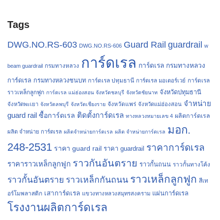
Tags
Guard Rail
guardrail
DWG.NO.RS-603
DWG.NO.RS-606
w
การ์ดเรล
การ์ดเรล กรมทางหลวง
กรมทางหลวง
beam guardrail
การ์ดเรล กรมทางหลวงชนบท
การ์ดเรล ปทุมธานี
การ์ดเรล
การ์ดเรล มอเตอร์เวย์
จังหวัดปทุมธานี
ราวเหล็กลูกฟูก
การ์ดเรล แม่ฮ่องสอน
จังหวัดชลบุรี
จังหวัดชัยนาท
จำหน่าย
จังหวัดแพร่
จังหวัดพะเยา
จังหวัดลพบุรี
จังหวัดเชียงราย
จังหวัดแม่ฮ่องสอน
guard rail
ติดตั้งการ์ดเรล
ซื้อการ์ดเรล
ผลิตการ์ดเรล
ทางหลวงหมายเลข 4
มอก.
ผลิต จำหน่าย การ์ดเรล
ผลิตจำหน่ายการ์ดเรล
ผลิต จำหน่ายการ์ดเรล
248-2531
ราคาการ์ดเรล
ราคา guard rail
ราคา guardrail
ราวกันอันตราย
ราคาราวเหล็กลูกฟูก
ราวกั้นถนน
ราวกั้นทางโค้ง
ราวเหล็กลูกฟูก
ราวกั้นอันตราย
ราวเหล็กกันถนน
สีเท
เสาการ์ดเรล
แผ่นการ์ดเรล
อร์โมพลาสติก
แขวงทางหลวงสมุทรสงคราม
โรงงานผลิตการ์ดเรล