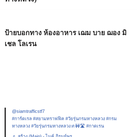
ป้ายบอกทาง ห้องอาหาร เฌม บาย ฌอง มิ
เชล โลเรน
@siamtrafficstf7
#การ์ดเรล
#สยามทราฟฟิค
#วัยรุ่นกรมทางหลวง
#กรม
ทางหลวง
#วัยรุ่นกรมทางหลวง🚸🚧🛣️
#กาดเรน
♬ สร้าง (Main) - ไมค์ ภิรมย์พร