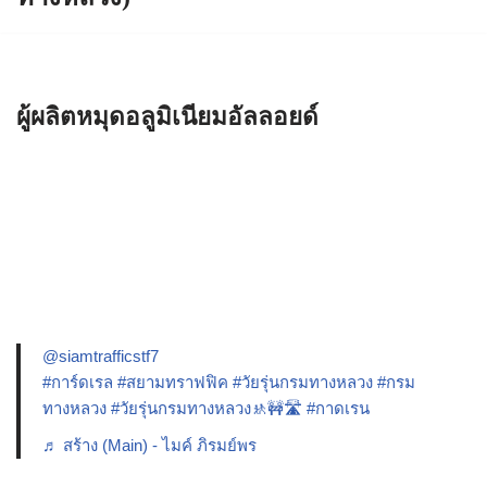
ผู้ผลิตหมุดอลูมิเนียมอัลลอยด์
@siamtrafficstf7
#การ์ดเรล
#สยามทราฟฟิค
#วัยรุ่นกรมทางหลวง
#กรม
ทางหลวง
#วัยรุ่นกรมทางหลวง🚸🚧🛣️
#กาดเรน
♬ สร้าง (Main) - ไมค์ ภิรมย์พร