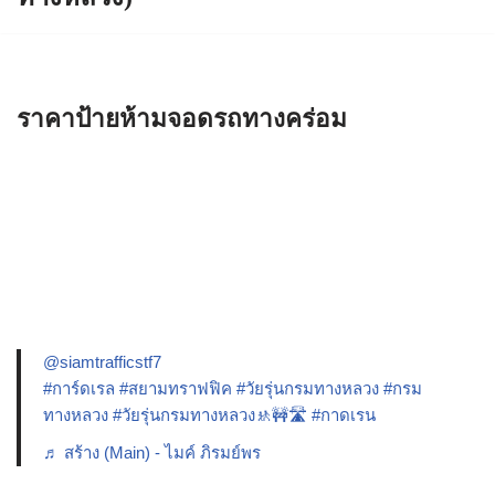
ราคาป้ายห้ามจอดรถทางคร่อม
@siamtrafficstf7
#การ์ดเรล
#สยามทราฟฟิค
#วัยรุ่นกรมทางหลวง
#กรม
ทางหลวง
#วัยรุ่นกรมทางหลวง🚸🚧🛣️
#กาดเรน
♬ สร้าง (Main) - ไมค์ ภิรมย์พร