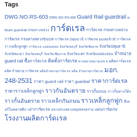
Tags
Guard Rail
guardrail
DWG.NO.RS-603
DWG.NO.RS-606
w
การ์ดเรล
การ์ดเรล กรมทางหลวง
กรมทางหลวง
beam guardrail
การ์ดเรล กรมทางหลวงชนบท
การ์ดเรล ปทุมธานี
การ์ดเรล
การ์ดเรล มอเตอร์เวย์
จังหวัดปทุมธานี
ราวเหล็กลูกฟูก
การ์ดเรล แม่ฮ่องสอน
จังหวัดชลบุรี
จังหวัดชัยนาท
จำหน่าย
จังหวัดแพร่
จังหวัดพะเยา
จังหวัดลพบุรี
จังหวัดเชียงราย
จังหวัดแม่ฮ่องสอน
guard rail
ติดตั้งการ์ดเรล
ซื้อการ์ดเรล
ผลิตการ์ดเรล
ทางหลวงหมายเลข 4
มอก.
ผลิต จำหน่าย การ์ดเรล
ผลิตจำหน่ายการ์ดเรล
ผลิต จำหน่ายการ์ดเรล
248-2531
ราคาการ์ดเรล
ราคา guard rail
ราคา guardrail
ราวกันอันตราย
ราคาราวเหล็กลูกฟูก
ราวกั้นถนน
ราวกั้นทางโค้ง
ราวเหล็กลูกฟูก
ราวกั้นอันตราย
ราวเหล็กกันถนน
สีเท
เสาการ์ดเรล
แผ่นการ์ดเรล
อร์โมพลาสติก
แขวงทางหลวงสมุทรสงคราม
โรงงานผลิตการ์ดเรล