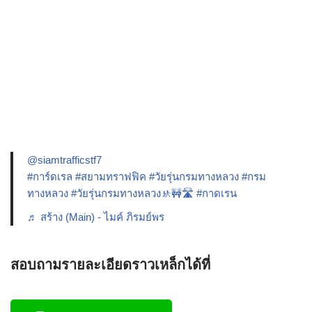
@siamtrafficstf7
#การ์ดเรล
#สยามทราฟฟิค
#วัยรุ่นกรมทางหลวง
#กรม
ทางหลวง
#วัยรุ่นกรมทางหลวง🚸🚧🛣️
#กาดเรน
♬ สร้าง (Main) - ไมค์ ภิรมย์พร
สอบถามรายละเอียดราวเหล็กได้ที่