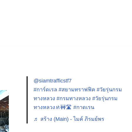
@siamtrafficstf7
#การ์ดเรล
#สยามทราฟฟิค
#วัยรุ่นกรม
ทางหลวง
#กรมทางหลวง
#วัยรุ่นกรม
ทางหลวง🚸🚧🛣️
#กาดเรน
♬ สร้าง (Main) - ไมค์ ภิรมย์พร