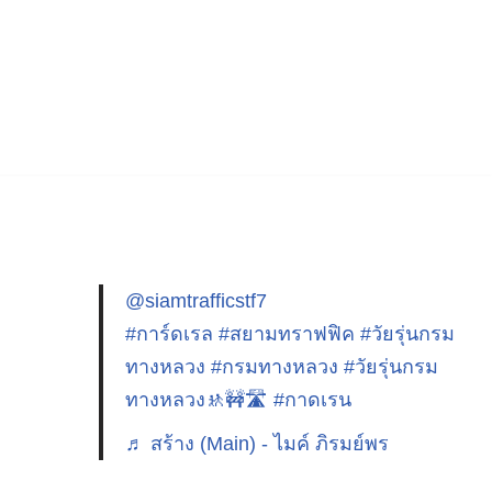
@siamtrafficstf7
#การ์ดเรล
#สยามทราฟฟิค
#วัยรุ่นกรม
ทางหลวง
#กรมทางหลวง
#วัยรุ่นกรม
ทางหลวง🚸🚧🛣️
#กาดเรน
♬ สร้าง (Main) - ไมค์ ภิรมย์พร