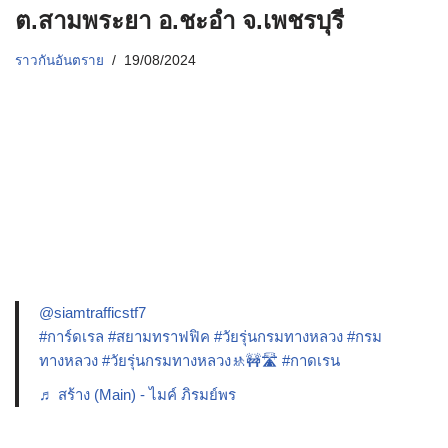
ต.สามพระยา อ.ชะอำ จ.เพชรบุรี
ราวกันอันตราย
19/08/2024
@siamtrafficstf7
#การ์ดเรล
#สยามทราฟฟิค
#วัยรุ่นกรมทางหลวง
#กรม
ทางหลวง
#วัยรุ่นกรมทางหลวง🚸🚧🛣️
#กาดเรน
♬ สร้าง (Main) - ไมค์ ภิรมย์พร