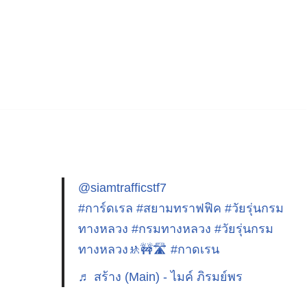
@siamtrafficstf7
#การ์ดเรล
#สยามทราฟฟิค
#วัยรุ่นกรม
ทางหลวง
#กรมทางหลวง
#วัยรุ่นกรม
ทางหลวง🚸🚧🛣️
#กาดเรน
♬ สร้าง (Main) - ไมค์ ภิรมย์พร