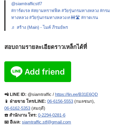
@siamtrafficstf7
#การ์ดเรล
#สยามทราฟฟิค
#วัยรุ่นกรมทางหลวง
#กรม
ทางหลวง
#วัยรุ่นกรมทางหลวง🚸🚧🛣️
#กาดเรน
♬ สร้าง (Main) - ไมค์ ภิรมย์พร
สอบถามรายละเอียดราวเหล็กได้ที่
📲 LINE ID:
@siamtraffic /
https://lin.ee/B31E6QD
📱 ฝ่ายขาย โทร/LINE:
06-6156-5553
(กมลชนก),
06-6162-5353
(สมฤดี)
☎️ สำนักงาน โทร:
0-2294-0281-6
📧 อีเมล:
siamtraffic.stf@gmail.com