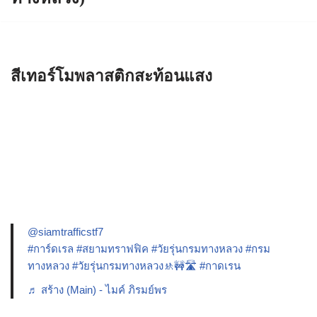
สีเทอร์โมพลาสติกสะท้อนแสง
@siamtrafficstf7
#การ์ดเรล
#สยามทราฟฟิค
#วัยรุ่นกรมทางหลวง
#กรม
ทางหลวง
#วัยรุ่นกรมทางหลวง🚸🚧🛣️
#กาดเรน
♬ สร้าง (Main) - ไมค์ ภิรมย์พร