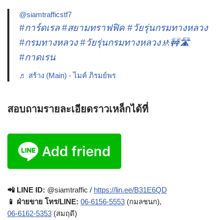
@siamtrafficstf7
#การ์ดเรล
#สยามทราฟฟิค
#วัยรุ่นกรมทางหลวง
#กรมทางหลวง
#วัยรุ่นกรมทางหลวง🚸🚧🛣️
#กาดเรน
♬ สร้าง (Main) - ไมค์ ภิรมย์พร
สอบถามรายละเอียดราวเหล็กได้ที่
📲 LINE ID:
@siamtraffic /
https://lin.ee/B31E6QD
📱 ฝ่ายขาย โทร/LINE:
06-6156-5553
(กมลชนก),
06-6162-5353
(สมฤดี)