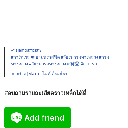
@siamtrafficstf7
#การ์ดเรล
#สยามทราฟฟิค
#วัยรุ่นกรมทางหลวง
#กรม
ทางหลวง
#วัยรุ่นกรมทางหลวง🚸🚧🛣️
#กาดเรน
♬ สร้าง (Main) - ไมค์ ภิรมย์พร
สอบถามรายละเอียดราวเหล็กได้ที่