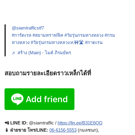
@siamtrafficstf7
#การ์ดเรล
#สยามทราฟฟิค
#วัยรุ่นกรมทางหลวง
#กรม
ทางหลวง
#วัยรุ่นกรมทางหลวง🚸🚧🛣️
#กาดเรน
♬ สร้าง (Main) - ไมค์ ภิรมย์พร
สอบถามรายละเอียดราวเหล็กได้ที่
📲 LINE ID:
@siamtraffic /
https://lin.ee/B31E6QD
📱 ฝ่ายขาย โทร/LINE:
06-6156-5553
(กมลชนก),