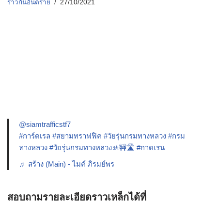
ราวกันอันตราย
27/10/2021
@siamtrafficstf7
#การ์ดเรล
#สยามทราฟฟิค
#วัยรุ่นกรมทางหลวง
#กรม
ทางหลวง
#วัยรุ่นกรมทางหลวง🚸🚧🛣️
#กาดเรน
♬ สร้าง (Main) - ไมค์ ภิรมย์พร
สอบถามรายละเอียดราวเหล็กได้ที่