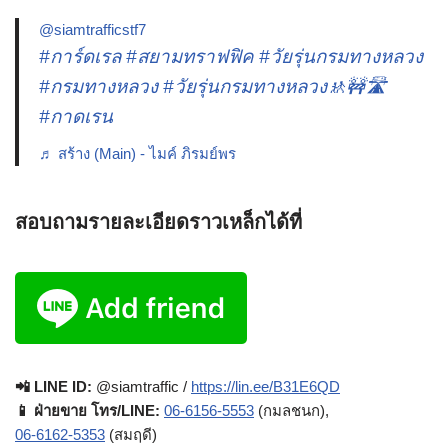
@siamtrafficstf7
#การ์ดเรล
#สยามทราฟฟิค
#วัยรุ่นกรมทางหลวง
#กรมทางหลวง
#วัยรุ่นกรมทางหลวง🚸🚧🛣️
#กาดเรน
♬ สร้าง (Main) - ไมค์ ภิรมย์พร
สอบถามรายละเอียดราวเหล็กได้ที่
📲 LINE ID:
@siamtraffic /
https://lin.ee/B31E6QD
📱 ฝ่ายขาย โทร/LINE:
06-6156-5553
(กมลชนก),
06-6162-5353
(สมฤดี)