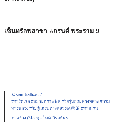
เซ็นทรัลพลาซา แกรนด์ พระราม 9
@siamtrafficstf7
#การ์ดเรล
#สยามทราฟฟิค
#วัยรุ่นกรมทางหลวง
#กรม
ทางหลวง
#วัยรุ่นกรมทางหลวง🚸🚧🛣️
#กาดเรน
♬ สร้าง (Main) - ไมค์ ภิรมย์พร