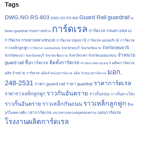
Tags
Guard Rail
guardrail
DWG.NO.RS-603
DWG.NO.RS-606
w
การ์ดเรล
การ์ดเรล กรมทางหลวง
กรมทางหลวง
beam guardrail
การ์ดเรล กรมทางหลวงชนบท
การ์ดเรล ปทุมธานี
การ์ดเรล
การ์ดเรล มอเตอร์เวย์
จังหวัดปทุมธานี
ราวเหล็กลูกฟูก
การ์ดเรล แม่ฮ่องสอน
จังหวัดชลบุรี
จังหวัดชัยนาท
จำหน่าย
จังหวัดแพร่
จังหวัดพะเยา
จังหวัดลพบุรี
จังหวัดเชียงราย
จังหวัดแม่ฮ่องสอน
guard rail
ติดตั้งการ์ดเรล
ซื้อการ์ดเรล
ผลิตการ์ดเรล
ทางหลวงหมายเลข 4
มอก.
ผลิต จำหน่าย การ์ดเรล
ผลิตจำหน่ายการ์ดเรล
ผลิต จำหน่ายการ์ดเรล
248-2531
ราคาการ์ดเรล
ราคา guard rail
ราคา guardrail
ราวกันอันตราย
ราคาราวเหล็กลูกฟูก
ราวกั้นถนน
ราวกั้นทางโค้ง
ราวเหล็กลูกฟูก
ราวกั้นอันตราย
ราวเหล็กกันถนน
สีเท
เสาการ์ดเรล
แผ่นการ์ดเรล
อร์โมพลาสติก
แขวงทางหลวงสมุทรสงคราม
โรงงานผลิตการ์ดเรล