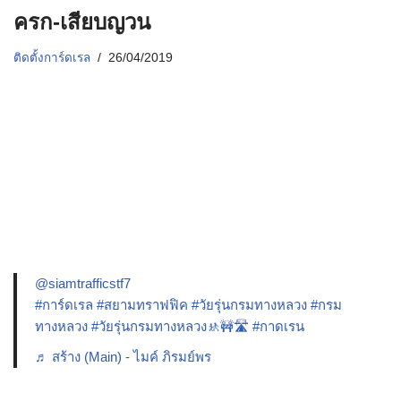
ครก-เสียบญวน
ติดตั้งการ์ดเรล
26/04/2019
@siamtrafficstf7
#การ์ดเรล
#สยามทราฟฟิค
#วัยรุ่นกรมทางหลวง
#กรม
ทางหลวง
#วัยรุ่นกรมทางหลวง🚸🚧🛣️
#กาดเรน
♬ สร้าง (Main) - ไมค์ ภิรมย์พร