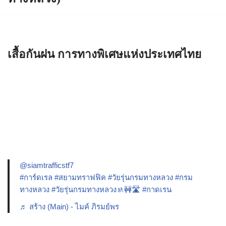
เสื้อกันฝน การทางพิเศษแห่งประเทศไทย
@siamtrafficstf7
#การ์ดเรล
#สยามทราฟฟิค
#วัยรุ่นกรมทางหลวง
#กรม
ทางหลวง
#วัยรุ่นกรมทางหลวง🚸🚧🛣️
#กาดเรน
♬ สร้าง (Main) - ไมค์ ภิรมย์พร