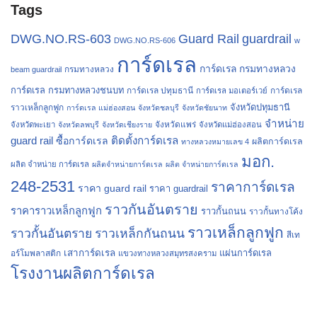
Tags
Guard Rail
guardrail
DWG.NO.RS-603
DWG.NO.RS-606
w
การ์ดเรล
การ์ดเรล กรมทางหลวง
กรมทางหลวง
beam guardrail
การ์ดเรล กรมทางหลวงชนบท
การ์ดเรล ปทุมธานี
การ์ดเรล
การ์ดเรล มอเตอร์เวย์
จังหวัดปทุมธานี
ราวเหล็กลูกฟูก
การ์ดเรล แม่ฮ่องสอน
จังหวัดชลบุรี
จังหวัดชัยนาท
จำหน่าย
จังหวัดแพร่
จังหวัดพะเยา
จังหวัดลพบุรี
จังหวัดเชียงราย
จังหวัดแม่ฮ่องสอน
guard rail
ติดตั้งการ์ดเรล
ซื้อการ์ดเรล
ผลิตการ์ดเรล
ทางหลวงหมายเลข 4
มอก.
ผลิต จำหน่าย การ์ดเรล
ผลิตจำหน่ายการ์ดเรล
ผลิต จำหน่ายการ์ดเรล
248-2531
ราคาการ์ดเรล
ราคา guard rail
ราคา guardrail
ราวกันอันตราย
ราคาราวเหล็กลูกฟูก
ราวกั้นถนน
ราวกั้นทางโค้ง
ราวเหล็กลูกฟูก
ราวกั้นอันตราย
ราวเหล็กกันถนน
สีเท
เสาการ์ดเรล
แผ่นการ์ดเรล
อร์โมพลาสติก
แขวงทางหลวงสมุทรสงคราม
โรงงานผลิตการ์ดเรล