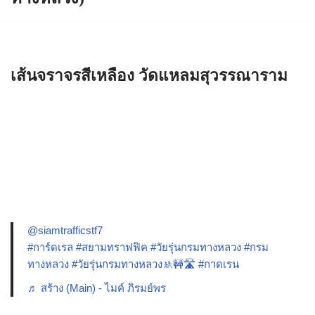
เส้นจราจรสีเหลือง วัดแหลมสุวรรณาราม
@siamtrafficstf7
#การ์ดเรล
#สยามทราฟฟิค
#วัยรุ่นกรมทางหลวง
#กรม
ทางหลวง
#วัยรุ่นกรมทางหลวง🚸🚧🛣️
#กาดเรน
♬ สร้าง (Main) - ไมค์ ภิรมย์พร