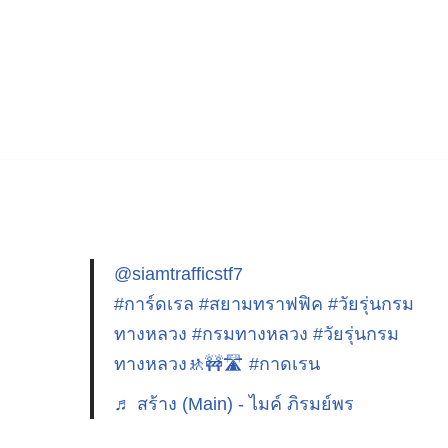
@siamtrafficstf7
#การ์ดเรล
#สยามทราฟฟิค
#วัยรุ่นกรม
ทางหลวง
#กรมทางหลวง
#วัยรุ่นกรม
ทางหลวง🚸🚧🛣️
#กาดเรน
♬ สร้าง (Main) - ไมค์ ภิรมย์พร