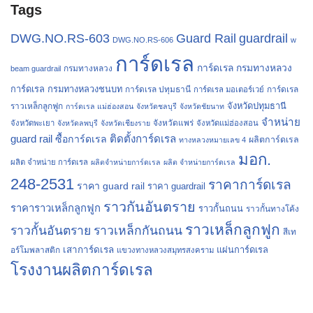
Tags
Guard Rail
guardrail
DWG.NO.RS-603
DWG.NO.RS-606
w
การ์ดเรล
การ์ดเรล กรมทางหลวง
กรมทางหลวง
beam guardrail
การ์ดเรล กรมทางหลวงชนบท
การ์ดเรล ปทุมธานี
การ์ดเรล
การ์ดเรล มอเตอร์เวย์
จังหวัดปทุมธานี
ราวเหล็กลูกฟูก
การ์ดเรล แม่ฮ่องสอน
จังหวัดชลบุรี
จังหวัดชัยนาท
จำหน่าย
จังหวัดแพร่
จังหวัดพะเยา
จังหวัดลพบุรี
จังหวัดเชียงราย
จังหวัดแม่ฮ่องสอน
guard rail
ติดตั้งการ์ดเรล
ซื้อการ์ดเรล
ผลิตการ์ดเรล
ทางหลวงหมายเลข 4
มอก.
ผลิต จำหน่าย การ์ดเรล
ผลิตจำหน่ายการ์ดเรล
ผลิต จำหน่ายการ์ดเรล
248-2531
ราคาการ์ดเรล
ราคา guard rail
ราคา guardrail
ราวกันอันตราย
ราคาราวเหล็กลูกฟูก
ราวกั้นถนน
ราวกั้นทางโค้ง
ราวเหล็กลูกฟูก
ราวกั้นอันตราย
ราวเหล็กกันถนน
สีเท
เสาการ์ดเรล
แผ่นการ์ดเรล
อร์โมพลาสติก
แขวงทางหลวงสมุทรสงคราม
โรงงานผลิตการ์ดเรล