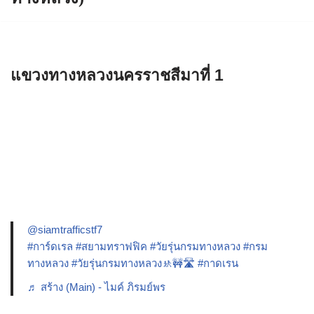
แขวงทางหลวงนครราชสีมาที่ 1
@siamtrafficstf7
#การ์ดเรล
#สยามทราฟฟิค
#วัยรุ่นกรมทางหลวง
#กรม
ทางหลวง
#วัยรุ่นกรมทางหลวง🚸🚧🛣️
#กาดเรน
♬ สร้าง (Main) - ไมค์ ภิรมย์พร