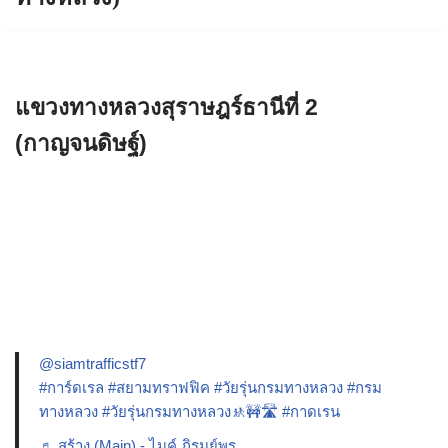
แขวงทางหลวงสุราษฎร์ธานีที่ 2
(กาญจนดิษฐ์)
@siamtrafficstf7
#การ์ดเรล
#สยามทราฟฟิค
#วัยรุ่นกรมทางหลวง
#กรม
ทางหลวง
#วัยรุ่นกรมทางหลวง🚸🚧🛣️
#กาดเรน
♬ สร้าง (Main) - ไมค์ ภิรมย์พร