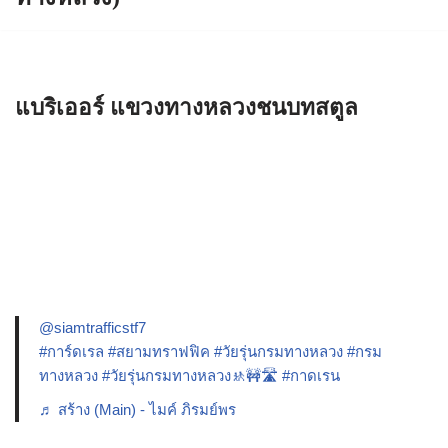
แบริเออร์ แขวงทางหลวงชนบทสตูล
@siamtrafficstf7
#การ์ดเรล
#สยามทราฟฟิค
#วัยรุ่นกรมทางหลวง
#กรม
ทางหลวง
#วัยรุ่นกรมทางหลวง🚸🚧🛣️
#กาดเรน
♬ สร้าง (Main) - ไมค์ ภิรมย์พร