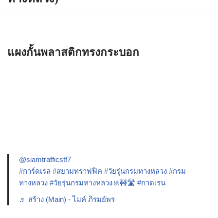
แผงกั้นพลาสติกทรงกระบอก
@siamtrafficstf7
#การ์ดเรล
#สยามทราฟฟิค
#วัยรุ่นกรมทางหลวง
#กรม
ทางหลวง
#วัยรุ่นกรมทางหลวง🚸🚧🛣️
#กาดเรน
♬ สร้าง (Main) - ไมค์ ภิรมย์พร