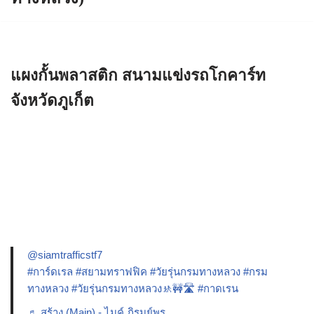
แผงกั้นพลาสติก สนามแข่งรถโกคาร์ท
จังหวัดภูเก็ต
@siamtrafficstf7
#การ์ดเรล
#สยามทราฟฟิค
#วัยรุ่นกรมทางหลวง
#กรม
ทางหลวง
#วัยรุ่นกรมทางหลวง🚸🚧🛣️
#กาดเรน
♬ สร้าง (Main) - ไมค์ ภิรมย์พร