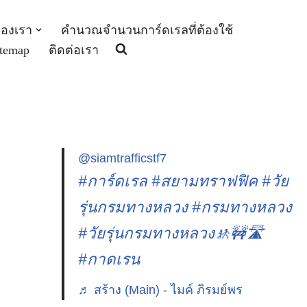
องเรา
คำนวณจำนวนการ์ดเรลที่ต้องใช้
itemap
ติดต่อเรา
@siamtrafficstf7
#การ์ดเรล
#สยามทราฟฟิค
#วัย
รุ่นกรมทางหลวง
#กรมทางหลวง
#วัยรุ่นกรมทางหลวง🚸🚧🛣️
#กาดเรน
♬ สร้าง (Main) - ไมค์ ภิรมย์พร