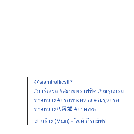
@siamtrafficstf7
#การ์ดเรล
#สยามทราฟฟิค
#วัยรุ่นกรม
ทางหลวง
#กรมทางหลวง
#วัยรุ่นกรม
ทางหลวง🚸🚧🛣️
#กาดเรน
♬ สร้าง (Main) - ไมค์ ภิรมย์พร